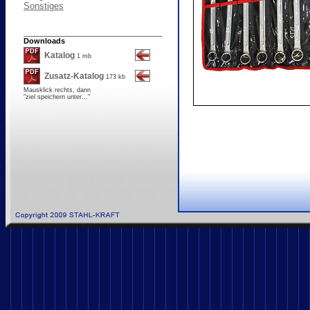
Sonstiges
Downloads
Katalog
1 mb
Zusatz-Katalog
173 kb
Mausklick rechts, dann
"ziel speichern unter..."