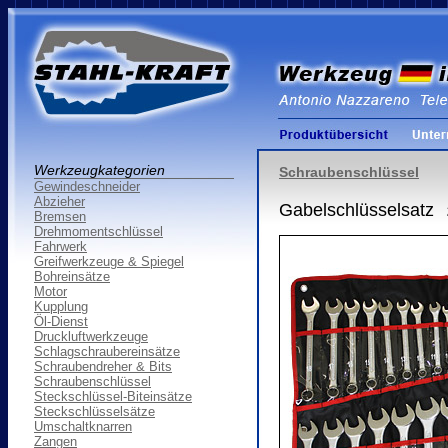
Werkzeugkategorien
Schraubenschlüssel
Gewindeschneider
Abzieher
Gabelschlüsselsatz
Bremsen
Drehmomentschlüssel
Fahrwerk
Greifwerkzeuge & Spiegel
Bohreinsätze
Motor
Kupplung
Öl-Dienst
Druckluftwerkzeuge
Schlagschraubereinsätze
Schraubendreher & Bits
Schraubenschlüssel
Steckschlüssel-Biteinsätze
Steckschlüsselsätze
Umschaltknarren
Zangen