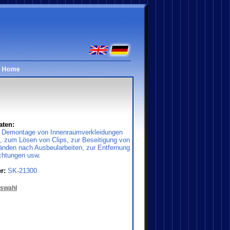
aten:
r Demontage von Innenraumverkleidungen
n, zum Lösen von Clips, zur Beseitigung von
änden nach Ausbeularbeiten, zur Entfernung
chtungen usw.
er:
SK-21300
uswahl