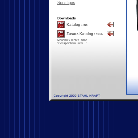
Sonstiges
Downloads
Katalog
1 mb
Zusatz-Katalog
173 kb
Mausklick rechts, dann
"ziel speichern unter..."