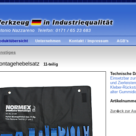
nstiges
ontagehebelsatz
11-teilig
Technische D
Einsetzbar zu
und Zierleiste
Kleber-Rückst
alter Gummidi
Artikelnumm
Zur�ck zur A