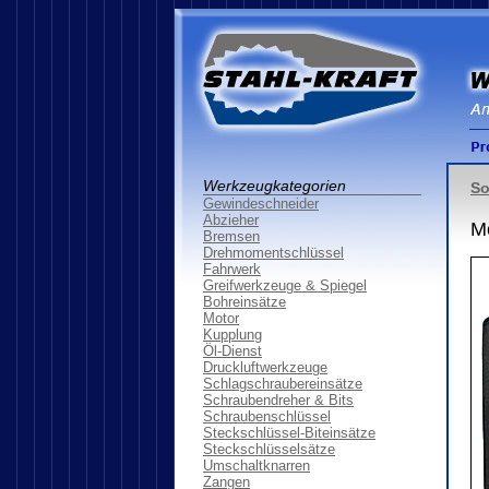
Werkzeugkategorien
So
Gewindeschneider
Abzieher
M
Bremsen
Drehmomentschlüssel
Fahrwerk
Greifwerkzeuge & Spiegel
Bohreinsätze
Motor
Kupplung
Öl-Dienst
Druckluftwerkzeuge
Schlagschraubereinsätze
Schraubendreher & Bits
Schraubenschlüssel
Steckschlüssel-Biteinsätze
Steckschlüsselsätze
Umschaltknarren
Zangen